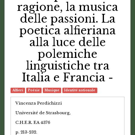
ragione, la musica
delle passioni. La
poetica alfieriana
alla luce delle
polemiche
linguistiche tra
Italia e Francia -
Alfieri
Poésie
Musique
Identité nationale
Vincenza Perdichizzi
Université de Strasbourg,
C.H.E.R. EA 4376
p. 213-232.