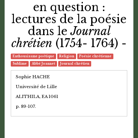
en question :
lectures de la poésie
dans le
Journal
chrétien
(1754- 1764) -
Enthousiasme poétique
Religion
Poésie chrétienne
Sublime
Abbé Joannet
Journal chrétien
Sophie HACHE
Université de Lille
ALITHILA, EA 1061
p. 89-107.