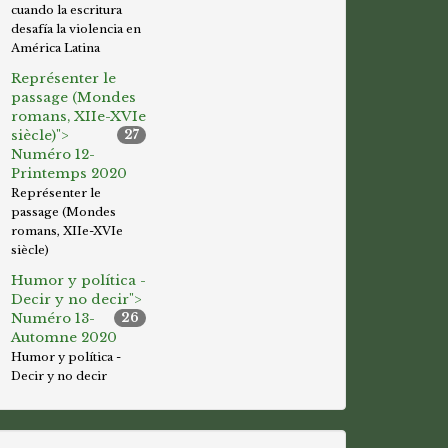
cuando la escritura
desafía la violencia en
América Latina
Représenter le
passage (Mondes
romans, XIIe-XVIe
siècle)">
27
Numéro 12-
Printemps 2020
Représenter le
passage (Mondes
romans, XIIe-XVIe
siècle)
Humor y política -
Decir y no decir">
Numéro 13-
26
Automne 2020
Humor y política -
Decir y no decir