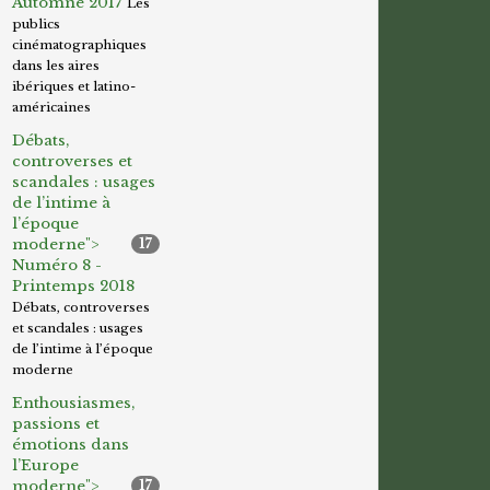
Automne 2017
Les
publics
cinématographiques
dans les aires
ibériques et latino-
américaines
Débats,
controverses et
scandales : usages
de l’intime à
l’époque
moderne">
17
Numéro 8 -
Printemps 2018
Débats, controverses
et scandales : usages
de l’intime à l’époque
moderne
Enthousiasmes,
passions et
émotions dans
l’Europe
moderne">
17