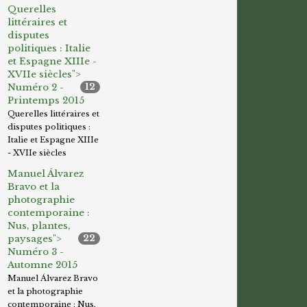
Querelles
littéraires et
disputes
politiques : Italie
et Espagne XIIIe -
XVIIe siècles">
Numéro 2 -
12
Printemps 2015
Querelles littéraires et
disputes politiques :
Italie et Espagne XIIIe
- XVIIe siècles
Manuel Álvarez
Bravo et la
photographie
contemporaine :
Nus, plantes,
paysages">
22
Numéro 3 -
Automne 2015
Manuel Álvarez Bravo
et la photographie
contemporaine : Nus,