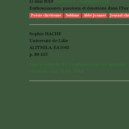
15 mai 2019
Numéro 9 - Automne 2018
Enthousiasmes, passions et émotions dans l’E
Poésie chrétienne
Sublime
Abbé Joannet
Journal ch
Sophie HACHE
Université de Lille
ALITHILA, EA 1061
p. 89-107.
Lire la suite de 05. L’enthousiasme en question 
chrétien</em> (1754- 1764)