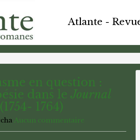
Atlante - Revu
asme en question :
oésie dans le
Journal
(1754- 1764)
echa
Aucun commentaire