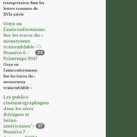
transgression dans les
lettres romanes du
XVIe siècle
Goya ou
l’anticonformisme.
Sur les traces du «
monstrueux
vraisemblable »">
Numéro 6 -
23
Printemps 2017
Goya ou
l’anticonformisme.
Sur les traces du «
monstrueux
vraisemblable »
Les publics
cinématographiques
dans les aires
ibériques et
latino-
américaines">
27
Numéro 7 -