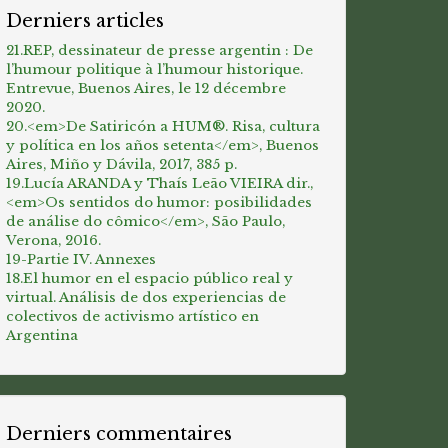
Derniers articles
21.REP, dessinateur de presse argentin : De
l’humour politique à l’humour historique.
Entrevue, Buenos Aires, le 12 décembre
2020.
20.<em>De Satiricón a HUM®. Risa, cultura
y política en los años setenta</em>, Buenos
Aires, Miño y Dávila, 2017, 385 p.
19.Lucía ARANDA y Thaís Leão VIEIRA dir.,
<em>Os sentidos do humor: posibilidades
de análise do cômico</em>, São Paulo,
Verona, 2016.
19-Partie IV. Annexes
18.El humor en el espacio público real y
virtual. Análisis de dos experiencias de
colectivos de activismo artístico en
Argentina
Derniers commentaires