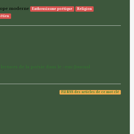
urope moderne
Enthousiasme poétique
Religion
rétien
: lectures de la poésie dans le <em>Journal
Fil RSS des articles de ce mot clé