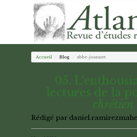
Accueil
Blog
abbe-joannet
05. L’enthousi
lectures de la p
chrétien
Rédigé par daniel.ramirezmah