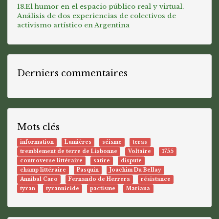
18.El humor en el espacio público real y virtual.
Análisis de dos experiencias de colectivos de
activismo artístico en Argentina
Derniers commentaires
Mots clés
information
Lumières
séisme
teras
tremblement de terre de Lisbonne
Voltaire
1755
controverse littéraire
satire
dispute
champ littéraire
Pasquin
Joachim Du Bellay
Annibal Caro
Fernando de Herrera
résistance
tyran
tyrannicide
pactisme
Mariana