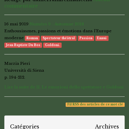
commentaire
16 mai 2019
Numéro 9 - Automne 2018
Enthousiasmes, passions et émotions dans l’Europe
moderne
Roman
Spectateur théâtral
Passion
Ennui
Jean Baptiste Du Bos
Goldoni.
Marzia Pieri
Università di Siena
p. 194-212.
Lire la suite de 11. Le emozioni dello spettatore e Goldoni
Fil RSS des articles de ce mot clé
Catégories
Archives