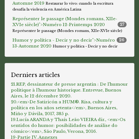
Automne 2019
Restaurar lo vivo: cuando la escritura
desafía la violencia en América Latina
Représenter le passage (Mondes romans, XIIe-
XVIe siècle)">
Numéro 12-Printemps 2020
27
Représenter le passage (Mondes romans, XIIe-XVIe siècle)
Humor y política - Decir y no decir">
Numéro
26
13-Automne 2020
Humor y política - Decir y no decir
Derniers articles
21.REP, dessinateur de presse argentin : De l’humour
politique à l’humour historique. Entrevue, Buenos
Aires, le 12 décembre 2020.
20.<em>De Satiricón a HUM®. Risa, cultura y
política en los años setenta</em>, Buenos Aires,
Miño y Dávila, 2017, 385 p.
19.Lucía ARANDA y Thaís Leão VIEIRA dir., <em>Os
sentidos do humor: posibilidades de análise do
cômico</em>, São Paulo, Verona, 2016.
19-Partie IV. Annexes