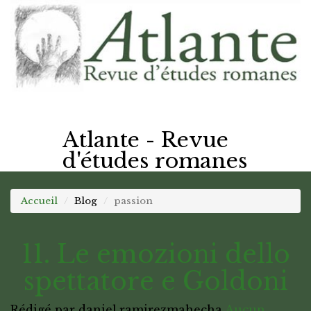
Atlante - Revue
d'études romanes
Accueil
Blog
passion
11. Le emozioni dello
spettatore e Goldoni
Rédigé par daniel.ramirezmahecha
Aucun