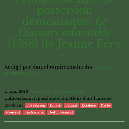
possession
démoniaque.
Le
Discours admirable
(1586) de Jeanne Fery
»
Rédigé par daniel.ramirezmahecha
Aucun
commentaire
15 mai 2019
Numéro 9 - Automne 2018
Enthousiasmes, passions et émotions dans l’Europe
moderne
Possession
Diable
Femme
Écriture
Pacte
Couvent
Eucharistie
Dédoublement