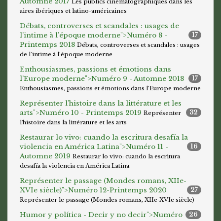
Automne 2017
Les publics cinématographiques dans les
aires ibériques et latino-américaines
Débats, controverses et scandales : usages de
l’intime à l’époque moderne">
Numéro 8 -
17
Printemps 2018
Débats, controverses et scandales : usages
de l’intime à l’époque moderne
Enthousiasmes, passions et émotions dans
l’Europe moderne">
Numéro 9 - Automne 2018
17
Enthousiasmes, passions et émotions dans l’Europe moderne
Représenter l'histoire dans la littérature et les
arts">
Numéro 10 - Printemps 2019
32
Représenter
l'histoire dans la littérature et les arts
Restaurar lo vivo: cuando la escritura desafía la
violencia en América Latina">
Numéro 11 -
16
Automne 2019
Restaurar lo vivo: cuando la escritura
desafía la violencia en América Latina
Représenter le passage (Mondes romans, XIIe-
XVIe siècle)">
Numéro 12-Printemps 2020
27
Représenter le passage (Mondes romans, XIIe-XVIe siècle)
Humor y política - Decir y no decir">
Numéro
26