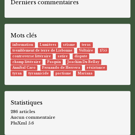
Derniers commentaires
Mots clés
information
Lumières
séisme
teras
tremblement de terre de Lisbonne
Voltaire
1755
controverse littéraire
satire
dispute
champ littéraire
Pasquin
Joachim Du Bellay
Annibal Caro
Fernando de Herrera
résistance
tyran
tyrannicide
pactisme
Mariana
Statistiques
286 articles
Aucun commentaire
PluXml 5.6