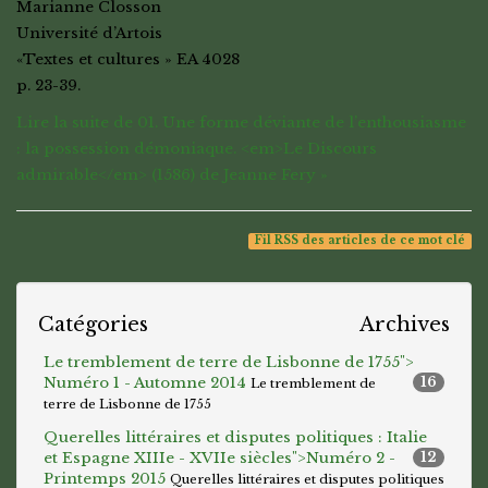
Marianne Closson
Université d’Artois
«Textes et cultures » EA 4028
p. 23-39.
Lire la suite de 01. Une forme déviante de l’enthousiasme
: la possession démoniaque. <em>Le Discours
admirable</em> (1586) de Jeanne Fery »
Fil RSS des articles de ce mot clé
Catégories
Archives
Le tremblement de terre de Lisbonne de 1755">
Numéro 1 - Automne 2014
16
Le tremblement de
terre de Lisbonne de 1755
Querelles littéraires et disputes politiques : Italie
et Espagne XIIIe - XVIIe siècles">
Numéro 2 -
12
Printemps 2015
Querelles littéraires et disputes politiques