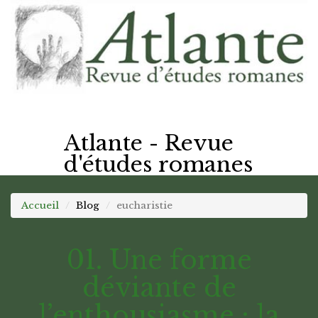
Atlante - Revue
d'études romanes
Accueil
Blog
eucharistie
01. Une forme
déviante de
l’enthousiasme : la