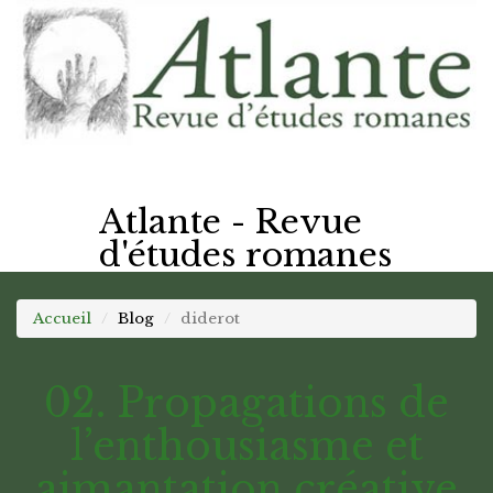
Atlante - Revue
d'études romanes
Accueil
Blog
diderot
02. Propagations de
l’enthousiasme et
aimantation créative