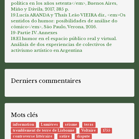
política en los años setenta</em>, Buenos Aires,
Miño y Dávila, 2017, 385 p.
19.Lucía ARANDA y Thaís Leão VIEIRA dir., <em>Os
sentidos do humor: posibilidades de análise do
cômico</em>, São Paulo, Verona, 2016.
19-Partie IV. Annexes
18.El humor en el espacio público real y virtual.
Análisis de dos experiencias de colectivos de
activismo artístico en Argentina
Derniers commentaires
Mots clés
information
Lumières
séisme
teras
tremblement de terre de Lisbonne
Voltaire
1755
controverse littéraire
satire
dispute