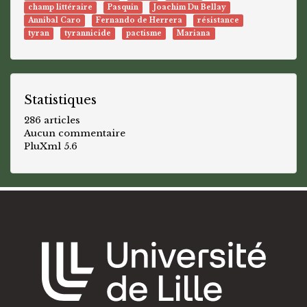
champ littéraire
Pasquin
Joachim Du Bellay
Annibal Caro
Fernando de Herrera
résistance
tyran
tyrannicide
pactisme
Mariana
Statistiques
286 articles
Aucun commentaire
PluXml 5.6