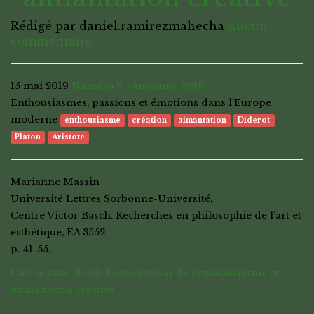
Rédigé par daniel.ramirezmahecha
Aucun
commentaire
15 mai 2019
Numéro 9 - Automne 2018
Enthousiasmes, passions et émotions dans l’Europe
moderne
enthousiasme
création
aimantation
Diderot
Platon
Aristote
Marianne Massin
Université Lettres Sorbonne-Université,
Centre Victor Basch. Recherches en philosophie de l’art et
esthétique, EA 3552
p. 41-55.
Lire la suite de 02. Propagations de l’enthousiasme et
aimantation créative