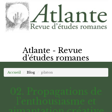
Atlante - Revue
d'études romanes
Accueil
Blog
platon
02. Propagations de
l’enthousiasme et
aimantation créative