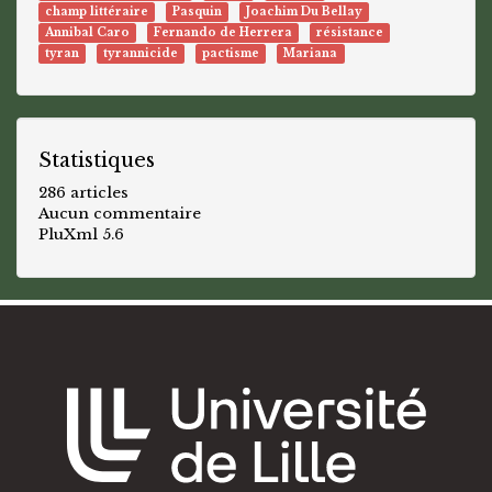
champ littéraire
Pasquin
Joachim Du Bellay
Annibal Caro
Fernando de Herrera
résistance
tyran
tyrannicide
pactisme
Mariana
Statistiques
286 articles
Aucun commentaire
PluXml 5.6