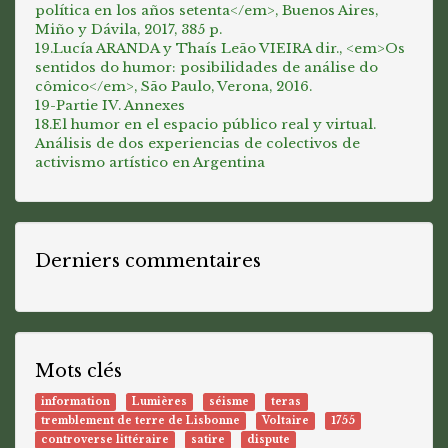
política en los años setenta</em>, Buenos Aires,
Miño y Dávila, 2017, 385 p.
19.Lucía ARANDA y Thaís Leão VIEIRA dir., <em>Os
sentidos do humor: posibilidades de análise do
cômico</em>, São Paulo, Verona, 2016.
19-Partie IV. Annexes
18.El humor en el espacio público real y virtual.
Análisis de dos experiencias de colectivos de
activismo artístico en Argentina
Derniers commentaires
Mots clés
information
Lumières
séisme
teras
tremblement de terre de Lisbonne
Voltaire
1755
controverse littéraire
satire
dispute