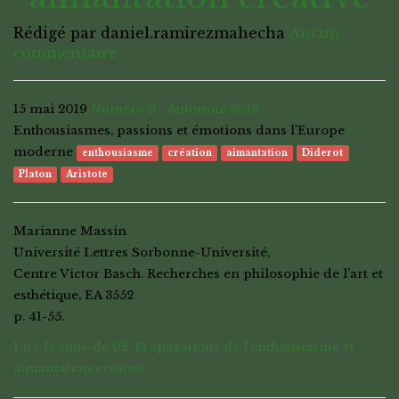
Rédigé par daniel.ramirezmahecha
Aucun
commentaire
15 mai 2019
Numéro 9 - Automne 2018
Enthousiasmes, passions et émotions dans l’Europe
moderne
enthousiasme
création
aimantation
Diderot
Platon
Aristote
Marianne Massin
Université Lettres Sorbonne-Université,
Centre Victor Basch. Recherches en philosophie de l’art et
esthétique, EA 3552
p. 41-55.
Lire la suite de 02. Propagations de l’enthousiasme et
aimantation créative